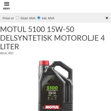
innhold
×
Priser er
Ekskl. MVA
Inkl. MVA
LITER
Art.nr. 657