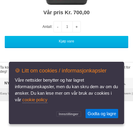
Vår pris Kr. 700,00
-
+
Antall:
🍪 Litt om cookies / informasjonkapsler
deg!
NYESTE VARER I BUTIKKEN
Easy Webshop
er levert av
Systemweb.no
. |
Informasjonskapsler
|
Retningslinjer for personvern
|
Desktop versjon
vår
cookie policy
Godta og lagre
Innstillinger