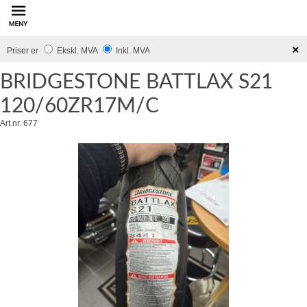
innhold
×
Priser er
Ekskl. MVA
Inkl. MVA
120/60ZR17M/C
Art.nr. 677