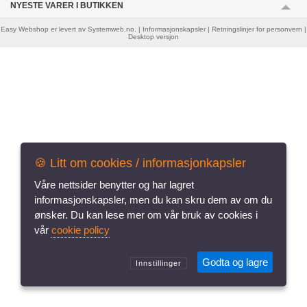
NYESTE VARER I BUTIKKEN
Easy Webshop
er levert av
Systemweb.no
. |
Informasjonskapsler
|
Retningslinjer for personvern
|
Desktop versjon
🍪 Litt om cookies / informasjonkapsler
vår
cookie policy
Godta og lagre
Innstillinger