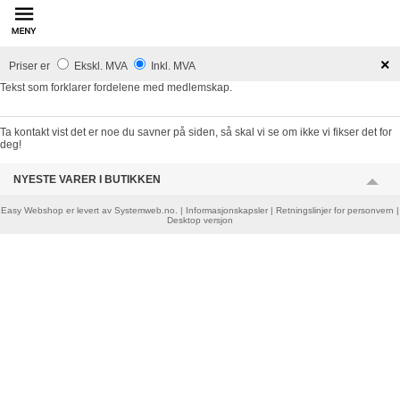
innhold
×
Priser er
Ekskl. MVA
Inkl. MVA
Tekst som forklarer fordelene med medlemskap.
deg!
NYESTE VARER I BUTIKKEN
Easy Webshop
er levert av
Systemweb.no
. |
Informasjonskapsler
|
Retningslinjer for personvern
|
Desktop versjon