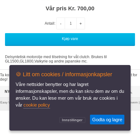
Vår pris Kr. 700,00
-
+
Antall:
GL1500,GL1800,Valkyrie og andre japanske mc.
🍪 Litt om cookies / informasjonkapsler
deg!
NYESTE VARER I BUTIKKEN
Easy Webshop
er levert av
Systemweb.no
. |
Informasjonskapsler
|
Retningslinjer for personvern
|
vår
cookie policy
Desktop versjon
Godta og lagre
Innstillinger