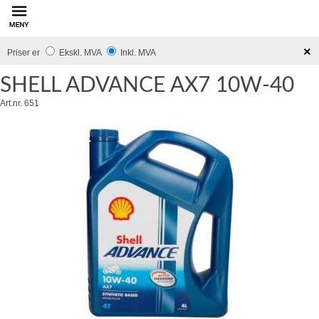
innhold
×
Priser er
Ekskl. MVA
Inkl. MVA
SHELL ADVANCE AX7 10W-40
Art.nr. 651