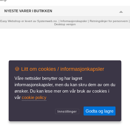
NYESTE VARER I BUTIKKEN
Easy Webshop
er levert av
Systemweb.no
. |
Informasjonskapsler
|
Retningslinjer for personvern
|
Desktop versjon
🍪 Litt om cookies / informasjonkapsler
vår
cookie policy
Godta og lagre
Innstillinger