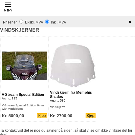
innhold
×
Priser er
Ekskl. MVA
Inkl. MVA
VINDSKJERMER
V-Stream Special Edition
Shades
Art.nr.: 315
Art.nr.: 536
Vindskjerm
tykk vindskjerm
Kr. 5000,00
Kr. 2700,00
Kjøp
Kjøp
deg!