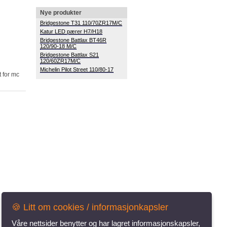
Nye produkter
Bridgestone T31 110/70ZR17M/C
Katur LED pærer H7/H18
120/90-18 M/C
120/60ZR17M/C
Michelin Pilot Street 110/80-17
🍪 Litt om cookies / informasjonkapsler