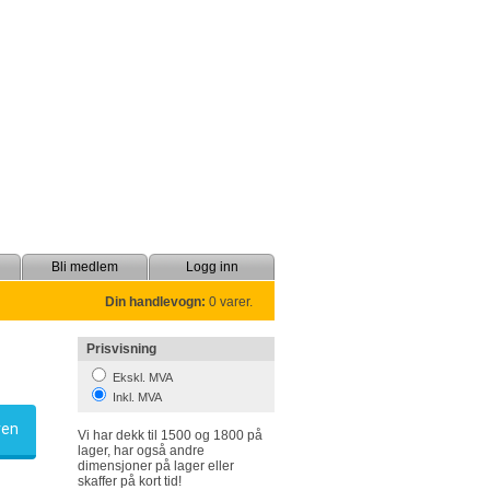
Bli medlem
Logg inn
Din handlevogn:
0 varer.
Prisvisning
Ekskl. MVA
Inkl. MVA
ven
skaffer på kort tid!