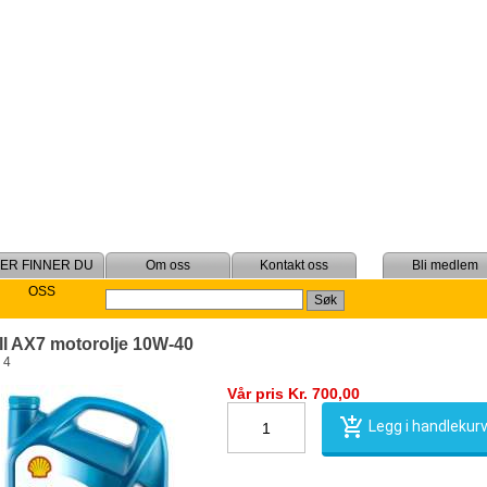
Om oss
Kontakt oss
Bli medlem
OSS
ll AX7 motorolje 10W-40
. 4
Vår pris Kr. 700,00
Legg i handlekur