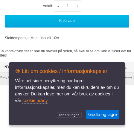
-
+
Antall:
Støtdemperolje,Motul fork oil 10w
deg!
NYESTE VARER I BUTIKKEN
🍪 Litt om cookies / informasjonkapsler
Easy Webshop
er levert av
Systemweb.no
. |
Informasjonskapsler
|
Retningslinjer for personvern
|
Desktop versjon
vår
cookie policy
Godta og lagre
Innstillinger